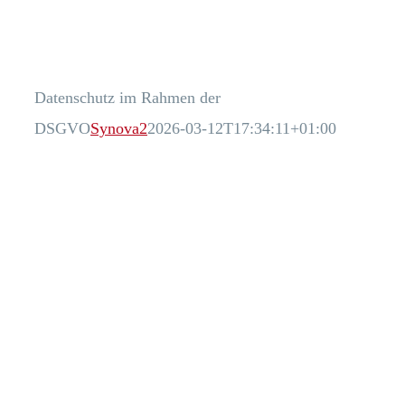
Processes
Branchen
Datenschutz im Rahmen der
DSGVO
Synova2
2026-03-12T17:34:11+01:00
S/4HANA
Karriere