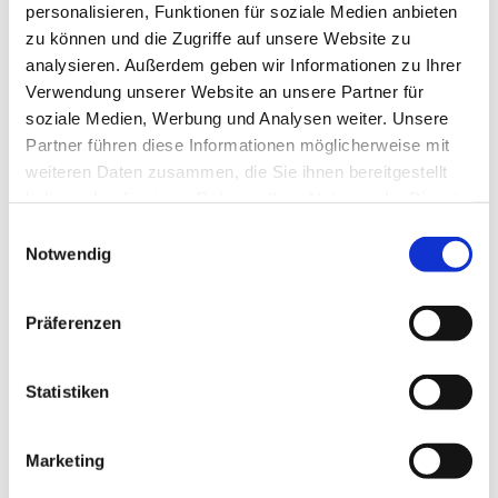
personalisieren, Funktionen für soziale Medien anbieten
zu können und die Zugriffe auf unsere Website zu
analysieren. Außerdem geben wir Informationen zu Ihrer
Verwendung unserer Website an unsere Partner für
Weltweite GuV
Synova2
2026-03-
soziale Medien, Werbung und Analysen weiter. Unsere
Partner führen diese Informationen möglicherweise mit
12T17:36:46+01:00
weiteren Daten zusammen, die Sie ihnen bereitgestellt
haben oder die sie im Rahmen Ihrer Nutzung der Dienste
gesammelt haben.
Einwilligungsauswahl
Notwendig
Präferenzen
Statistiken
Marketing