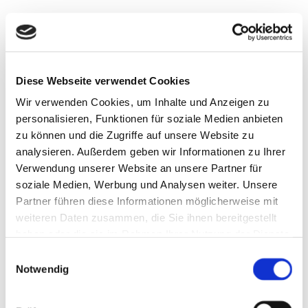
Diese Webseite verwendet Cookies
Wir verwenden Cookies, um Inhalte und Anzeigen zu
personalisieren, Funktionen für soziale Medien anbieten
HR-Headcount-Controlling
Synova2
2023-03-
zu können und die Zugriffe auf unsere Website zu
analysieren. Außerdem geben wir Informationen zu Ihrer
28T08:52:15+02:00
Verwendung unserer Website an unsere Partner für
soziale Medien, Werbung und Analysen weiter. Unsere
Partner führen diese Informationen möglicherweise mit
weiteren Daten zusammen, die Sie ihnen bereitgestellt
haben oder die sie im Rahmen Ihrer Nutzung der Dienste
gesammelt haben.
Einwilligungsauswahl
Notwendig