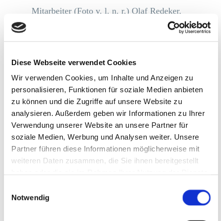
Mitarbeiter (Foto v. l. n. r.) Olaf Redeker,
Mathias Furlan, Bajram Midzaiti, Reiner
Geißdörfer, Thorsten Lehmann und Thomas
Barleben.
Diese Webseite verwendet Cookies
Wir verwenden Cookies, um Inhalte und Anzeigen zu
Die Anmeldung für 2019 kann schon bald
personalisieren, Funktionen für soziale Medien anbieten
zu können und die Zugriffe auf unsere Website zu
ausgefüllt werden – wir sind wieder mit
analysieren. Außerdem geben wir Informationen zu Ihrer
dabei!
Verwendung unserer Website an unsere Partner für
soziale Medien, Werbung und Analysen weiter. Unsere
Partner führen diese Informationen möglicherweise mit
weiteren Daten zusammen, die Sie ihnen bereitgestellt
haben oder die sie im Rahmen Ihrer Nutzung der Dienste
Neueste Beiträge
gesammelt haben.
Einwilligungsauswahl
Notwendig
Mi, 22.07. Webinar » Entscheidungen
simulieren statt Budgets verwalten: Das