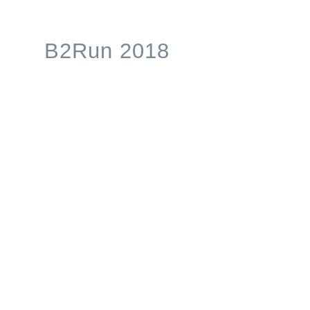
Processes
B2Run 2018
Branchen
S/4HANA
Karriere