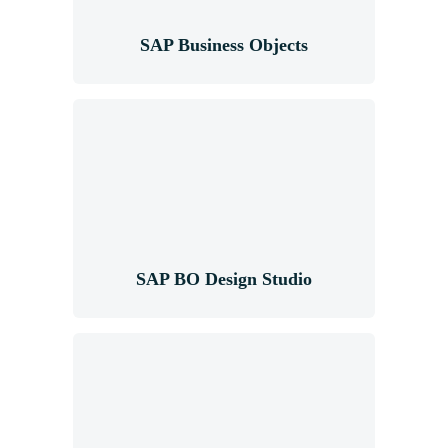
SAP Business Objects
SAP BO Design
Studio
SAP BO Design Studio
Dashboards &
Cockpits