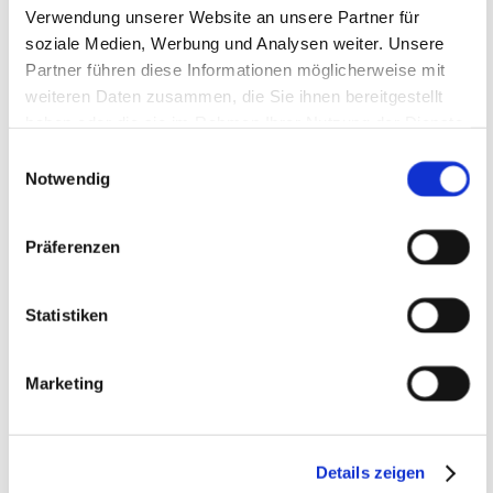
weitere Beratungs- und
Verwendung unserer Website an unsere Partner für
soziale Medien, Werbung und Analysen weiter. Unsere
Betreuungsangebote des
Partner führen diese Informationen möglicherweise mit
Kinderschutzbundes in Leverkusen. Neben
weiteren Daten zusammen, die Sie ihnen bereitgestellt
der regelmäßigen Durchführung von
haben oder die sie im Rahmen Ihrer Nutzung der Dienste
gesammelt haben.
Einwilligungsauswahl
Elternsprechstunden in Kitas, Vorträgen
Notwendig
und Workshops gewährt die Organisation
auch ganz konkrete Hilfe wie
Präferenzen
beispielsweise im Rahmen der Familien-
und Erziehungsberatung oder der
Statistiken
psychosozialen Prozessbegleitung bei
Gerichtsverfahren. Für die „Aufsuchende
Marketing
Familientherapie (AFT)“ stehen zwei
Familientherapeuten des Ortsverbandes zur
Details zeigen