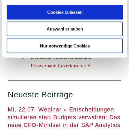
Verfügung, die gemeinsam mit den
Betroffenen zu Hause Lösungen zur
Cookies zulassen
Vermeidung von Streitigkeiten,
Auswahl erlauben
Vernachlässigung oder Verwahrlosung
erarbeiten und begleiten.
Nur notwendige Cookies
Deutscher Kinderschutzbund
Ortsverband Leverkusen e.V.
Neueste Beiträge
Mi, 22.07. Webinar » Entscheidungen
simulieren statt Budgets verwalten: Das
neue CFO-Mindset in der SAP Analytics