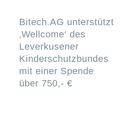
Processes
Bitech.AG unterstützt
Branchen
‚Wellcome‘ des
Leverkusener
S/4HANA
Kinderschutzbundes
Karriere
mit einer Spende
über 750,- €