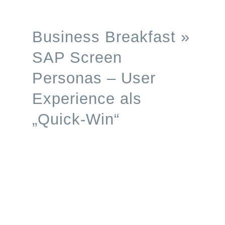
Processes
Business Breakfast »
Branchen
SAP Screen
Personas – User
S/4HANA
Experience als
Karriere
„Quick-Win“