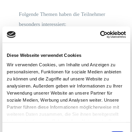
Folgende Themen haben die Teilnehmer
besonders interessiert:
Aufwand bei Einführung und Nutzen
von SAP Screen Personas
Diese Webseite verwendet Cookies
Einbettung Screen Personas in
Wir verwenden Cookies, um Inhalte und Anzeigen zu
personalisieren, Funktionen für soziale Medien anbieten
Gesamt-SAP-Konstrukt
zu können und die Zugriffe auf unsere Website zu
Zusammenspiel Screen Personas,
analysieren. Außerdem geben wir Informationen zu Ihrer
Verwendung unserer Website an unsere Partner für
FIORI und Netweaver
soziale Medien, Werbung und Analysen weiter. Unsere
Screen Personas und FIORI
Partner führen diese Informationen möglicherweise mit
weiteren Daten zusammen, die Sie ihnen bereitgestellt
haben oder die sie im Rahmen Ihrer Nutzung der Dienste
gesammelt haben.
Während des Business Breakfast herrschte
Einwilligungsauswahl