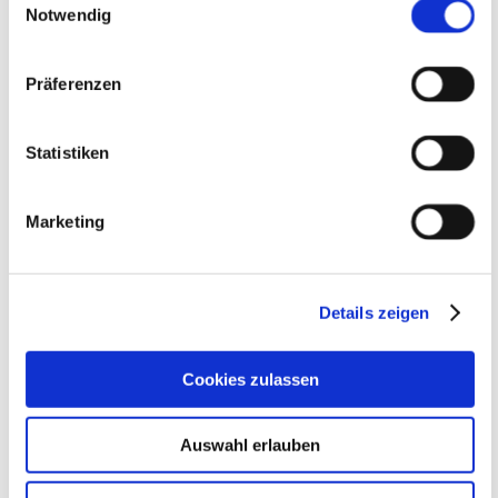
Notwendig
eine sehr positive, offene, angenehme,
freundliche Atmosphäre. Dank unserer
Präferenzen
Gäste können wir somit auch diese
Veranstaltung für uns als Erfolg verbuchen
Statistiken
und wir freuen uns bereits jetzt auf die
kommende Veranstaltung, am 16. Mai
Marketing
2017.
Details zeigen
Bildergalerie
Cookies zulassen
Auswahl erlauben