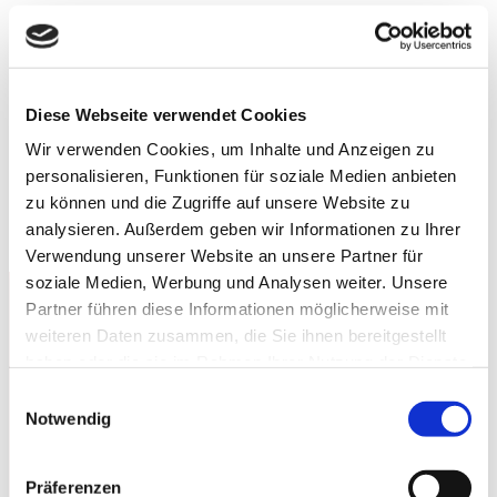
Processes
Branchen
Diese Webseite verwendet Cookies
Die SAP Cloud-Lösung – Option oder Bedingung?
Wir verwenden Cookies, um Inhalte und Anzeigen zu
Synova2
2026-03-11T13:31:32+01:00
S/4HANA
personalisieren, Funktionen für soziale Medien anbieten
zu können und die Zugriffe auf unsere Website zu
analysieren. Außerdem geben wir Informationen zu Ihrer
Karriere
Verwendung unserer Website an unsere Partner für
soziale Medien, Werbung und Analysen weiter. Unsere
Partner führen diese Informationen möglicherweise mit
Bitech.AG
weiteren Daten zusammen, die Sie ihnen bereitgestellt
haben oder die sie im Rahmen Ihrer Nutzung der Dienste
gesammelt haben.
Einwilligungsauswahl
Wir sind eine unabhängige IT-Beratung für SAP
Notwendig
Lösungen mit den Kompetenzfeldern: SAP
Präferenzen
Analytics, SAP Development und SAP Processes.