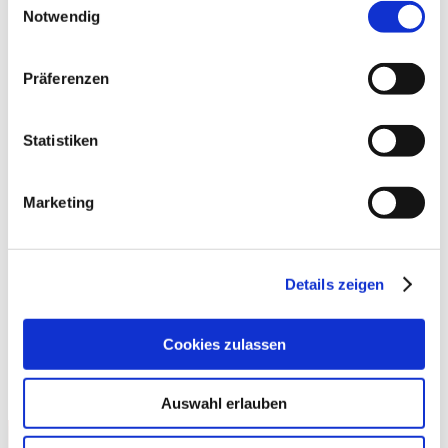
Notwendig
Präferenzen
Statistiken
Marketing
Einführung SAP BW on HANA
Synova2
2023-03-
Details zeigen
28T08:57:54+02:00
Cookies zulassen
Auswahl erlauben