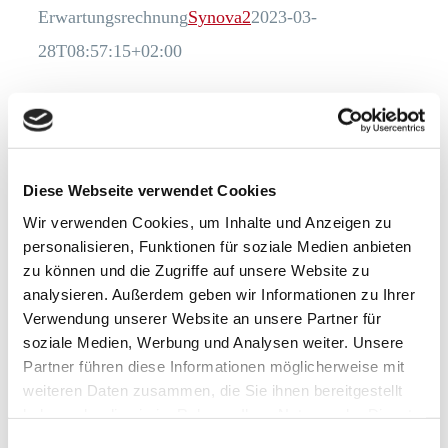
Erwartungsrechnung
Synova2
2023-03-
28T08:57:15+02:00
Diese Webseite verwendet Cookies
Wir verwenden Cookies, um Inhalte und Anzeigen zu
personalisieren, Funktionen für soziale Medien anbieten
zu können und die Zugriffe auf unsere Website zu
analysieren. Außerdem geben wir Informationen zu Ihrer
Verwendung unserer Website an unsere Partner für
soziale Medien, Werbung und Analysen weiter. Unsere
Partner führen diese Informationen möglicherweise mit
Einkaufscontrolling
Synova2
2023-03-
weiteren Daten zusammen, die Sie ihnen bereitgestellt
28T08:58:21+02:00
haben oder die sie im Rahmen Ihrer Nutzung der Dienste
gesammelt haben.
Einwilligungsauswahl