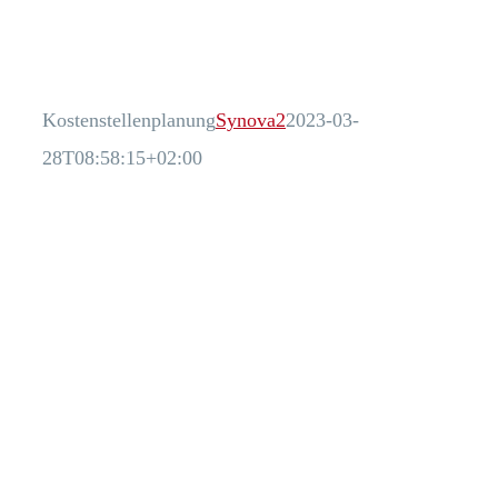
Processes
Branchen
Kostenstellenplanung
Synova2
2023-03-
28T08:58:15+02:00
S/4HANA
Karriere