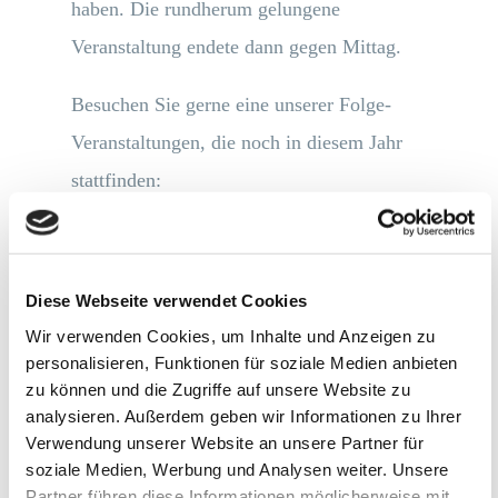
haben. Die rundherum gelungene
Veranstaltung endete dann gegen Mittag.
Besuchen Sie gerne eine unserer Folge-
Veranstaltungen, die noch in diesem Jahr
stattfinden:
24.09.2019 » In Vorbereitung:
S/4HANA Projekt / Look and Feel
Diese Webseite verwendet Cookies
eines S/4 Business Case etc.
Wir verwenden Cookies, um Inhalte und Anzeigen zu
05.11.2019 » In Vorbereitung: FIORI
personalisieren, Funktionen für soziale Medien anbieten
zu können und die Zugriffe auf unsere Website zu
3.0 (Neue Funktionalitäten)
analysieren. Außerdem geben wir Informationen zu Ihrer
Verwendung unserer Website an unsere Partner für
soziale Medien, Werbung und Analysen weiter. Unsere
Näheres zu den Inhalten erfahren Sie in
Partner führen diese Informationen möglicherweise mit