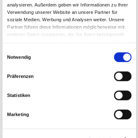
simulieren statt Budgets verwalten: Das
analysieren. Außerdem geben wir Informationen zu Ihrer
neue CFO-Mindset in der SAP Analytics
Verwendung unserer Website an unsere Partner für
Cloud
soziale Medien, Werbung und Analysen weiter. Unsere
Partner führen diese Informationen möglicherweise mit
weiteren Daten zusammen, die Sie ihnen bereitgestellt
Mi, 20.05. Webinar » KI-Framework für
haben oder die sie im Rahmen Ihrer Nutzung der Dienste
Europa
gesammelt haben.
Einwilligungsauswahl
Notwendig
Mi, 15.04. Webinar » Von Datenflut zu
Datenkontrolle: SAP ILM in S/4HANA in
der Praxis
Präferenzen
Statistiken
Marketing