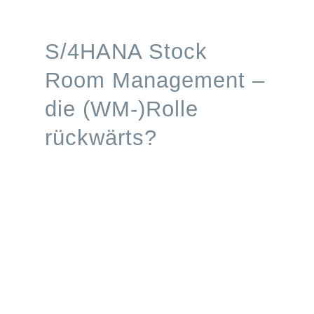
Processes
S/4HANA Stock
Branchen
Room Management –
die (WM-)Rolle
S/4HANA
rückwärts?
Karriere