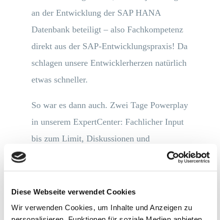
an der Entwicklung der SAP HANA
Datenbank beteiligt – also Fachkompetenz
direkt aus der SAP-Entwicklungspraxis! Da
schlagen unsere Entwicklerherzen natürlich
etwas schneller.
So war es dann auch. Zwei Tage Powerplay
in unserem ExpertCenter: Fachlicher Input
bis zum Limit, Diskussionen und
Fachgespräche auf höchstem Niveau sowie
Training an der eigenen SAP HANA
Datenbank. Darum ging es ja schließlich,
Diese Webseite verwendet Cookies
denn Know-how im Kopf ist noch lange
Wir verwenden Cookies, um Inhalte und Anzeigen zu
personalisieren, Funktionen für soziale Medien anbieten