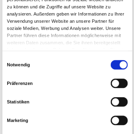
kein Know-how in der praktischen
zu können und die Zugriffe auf unsere Website zu
Anwendung. Deshalb wurde interaktiv
analysieren. Außerdem geben wir Informationen zu Ihrer
Verwendung unserer Website an unsere Partner für
probiert, verworfen, optimiert und getestet
soziale Medien, Werbung und Analysen weiter. Unsere
– eben solange bis das Gelernte auch
Partner führen diese Informationen möglicherweise mit
technisch sicher umgesetzt werden konnte.
weiteren Daten zusammen, die Sie ihnen bereitgestellt
haben oder die sie im Rahmen Ihrer Nutzung der Dienste
gesammelt haben.
Mit von der Partie war natürlich auch der
Einwilligungsauswahl
Notwendig
Spaß-Faktor. In den Pausen hatten zunächst
kühle Getränke und Obst, später dann
Präferenzen
Kaffee und Kekse die Oberhand. In
ausgelassener Stimmung kam das
Statistiken
Netzwerken und das Fachsimpeln nicht zu
kurz. Zum Abschluss gab es noch ein
Marketing
Zertifikat und alle Bitechler