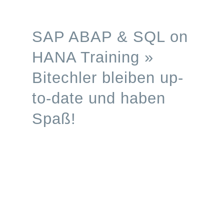
Processes
SAP ABAP & SQL on
Branchen
HANA Training »
Bitechler bleiben up-
S/4HANA
to-date und haben
Karriere
Spaß!