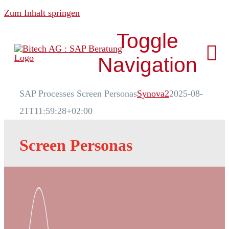
Zum Inhalt springen
Toggle
Navigation
SAP Processes Screen Personas
Synova2
2025-08-
Über uns
21T11:59:28+02:00
News & Media
Screen Personas
Analytics
Development