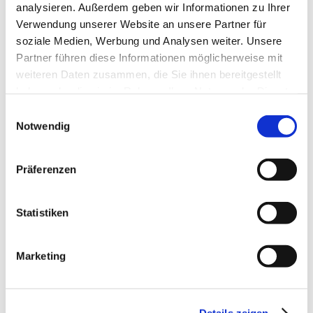
analysieren. Außerdem geben wir Informationen zu Ihrer
unterstützen?
Verwendung unserer Website an unsere Partner für
soziale Medien, Werbung und Analysen weiter. Unsere
Partner führen diese Informationen möglicherweise mit
KONTAKT
weiteren Daten zusammen, die Sie ihnen bereitgestellt
haben oder die sie im Rahmen Ihrer Nutzung der Dienste
gesammelt haben.
Einwilligungsauswahl
Notwendig
Alle Branchen
Präferenzen
Statistiken
Migration BW 7.5 on HANA
Synova2
2023-05-
Marketing
03T13:35:29+02:00
Details zeigen