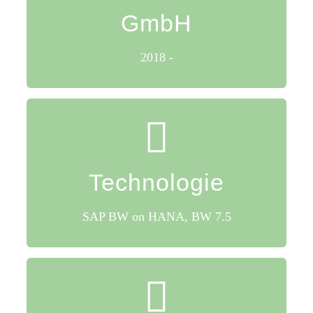
GmbH
Wein Service
2018 -
Technologie
Technologie
SAP BW on HANA
BW 7.5
SAP BW on HANA, BW 7.5
Ca. 30 Power-Anwender