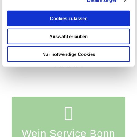
Cookies zulassen
Auswahl erlauben
Migration BW 7.5 on
Nur notwendige Cookies
HANA
2018 –
Wein Service Bonn
Bonn GmbH