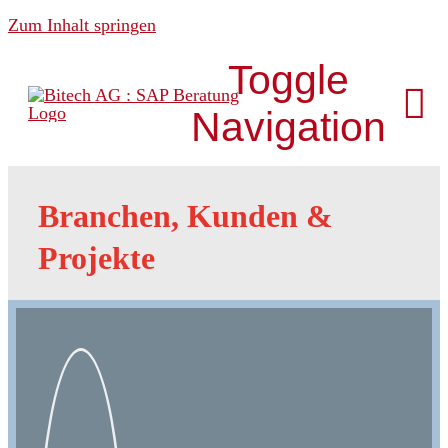
Zum Inhalt springen
Toggle
Navigation
Über uns
Branchen, Kunden &
Projekte
News & Media
Analytics
Development