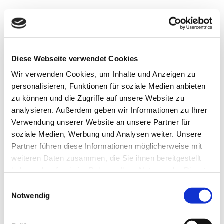
Diese Webseite verwendet Cookies
Wir verwenden Cookies, um Inhalte und Anzeigen zu
Konz./Impl. Stock Review Matrix
Synova2
2023-05-
personalisieren, Funktionen für soziale Medien anbieten
03T13:37:59+02:00
zu können und die Zugriffe auf unsere Website zu
analysieren. Außerdem geben wir Informationen zu Ihrer
Verwendung unserer Website an unsere Partner für
soziale Medien, Werbung und Analysen weiter. Unsere
Partner führen diese Informationen möglicherweise mit
weiteren Daten zusammen, die Sie ihnen bereitgestellt
haben oder die sie im Rahmen Ihrer Nutzung der Dienste
gesammelt haben.
Einwilligungsauswahl
Notwendig