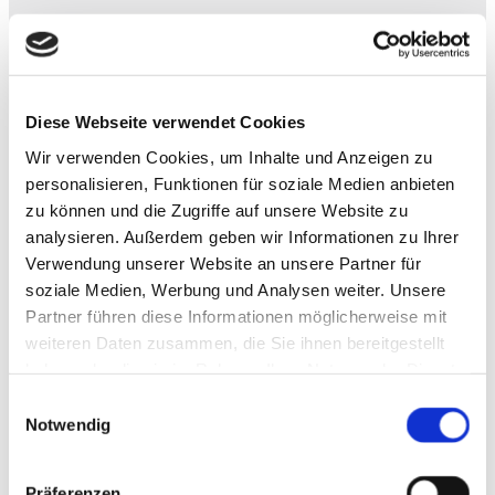
unterstützen?
KONTAKT
Diese Webseite verwendet Cookies
Wir verwenden Cookies, um Inhalte und Anzeigen zu
personalisieren, Funktionen für soziale Medien anbieten
zu können und die Zugriffe auf unsere Website zu
analysieren. Außerdem geben wir Informationen zu Ihrer
Alle Branchen
Verwendung unserer Website an unsere Partner für
soziale Medien, Werbung und Analysen weiter. Unsere
Partner führen diese Informationen möglicherweise mit
weiteren Daten zusammen, die Sie ihnen bereitgestellt
haben oder die sie im Rahmen Ihrer Nutzung der Dienste
gesammelt haben.
Voss SAC Reporting Dashboard
Synova2
2023-05-
Einwilligungsauswahl
Notwendig
03T13:37:36+02:00
Präferenzen