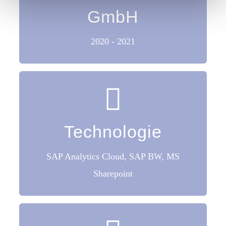
GmbH
Automotive
2020 - 2021
Voss
Technologie
Technologie
SAP Analytics Cloud
SAP BW
SAP Analytics Cloud, SAP BW, MS
MS Sharepoint
Sharepoint