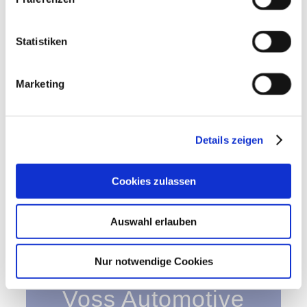
Statistiken
Marketing
Voss SAC Reporting
Dashboard
Details zeigen
Cookies zulassen
Auswahl erlauben
2020 – 2021
Nur notwendige Cookies
Voss Automotive
GmbH