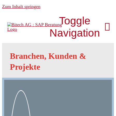
Zum Inhalt springen
Toggle
Navigation
Über uns
Branchen, Kunden &
Projekte
News & Media
Analytics
Development